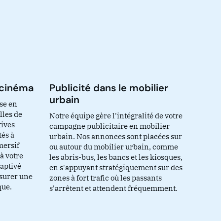
e cinéma
Publicité dans le mobilier
urbain
se en
lles de
Notre équipe gère l'intégralité de votre
tives
campagne publicitaire en mobilier
tés à
urbain. Nos annonces sont placées sur
mersif
ou autour du mobilier urbain, comme
à votre
les abris-bus, les bancs et les kiosques,
aptivé
en s'appuyant stratégiquement sur des
ssurer une
zones à fort trafic où les passants
que.
s'arrêtent et attendent fréquemment.