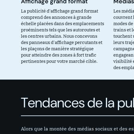
Affichage grand format
Médias
La publicité d'affichage grand format
Les média
comprend des annonces à grande
couvrent l
échelle placées dans des emplacements
modes de t
proéminents tels que les autoroutes et
trains et 
les centres urbains. Nous concevons
touchent 
des panneaux d'affichage percutants et
leurs tra
les plaçons de manière stratégique
campagnes
pour atteindre des zones à fort trafic
engageant
pertinentes pour votre marché cible.
visibilité
des empla
Tendances de la pub
Alors que la montée des médias sociaux et des 