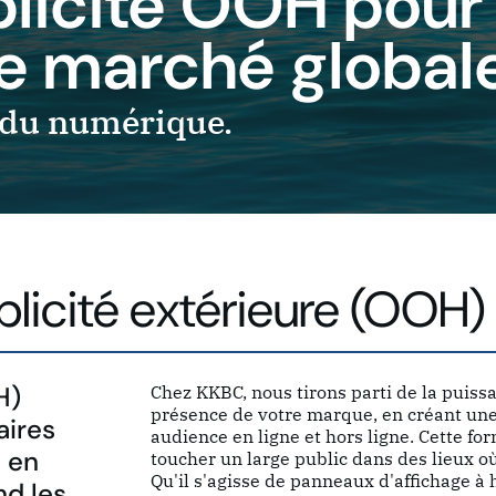
ublicité OOH pour
e marché global
à du numérique.
licité extérieure (OOH)
H)
Chez KKBC, nous tirons parti de la puiss
présence de votre marque, en créant une
aires
audience en ligne et hors ligne. Cette fo
s en
toucher un large public dans des lieux où i
Qu'il s'agisse de panneaux d'affichage à 
nd les