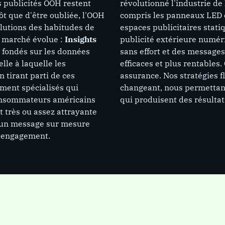
 publicités OOH restent
révolutionné l'industrie de
t que d'être oubliée, l'OOH
compris les panneaux LED et
lutions des habitudes de
espaces publicitaires stat
e marché évolue :
Insights
publicité extérieure numér
s fondés sur les données
sans effort et des message
lle à laquelle les
efficaces et plus rentable
 tirant parti de ces
assurance. Nos stratégies 
ment spécialisés qui
changeant, nous permetta
consommateurs américains
qui produisent des résultat
t très ou assez attrayante
 d'un message sur mesure
 l'engagement.
PAGE
icité extérieure
Publicité extérie
cités hors domicile
Les publicités hors domic
signent les
(OOH) désignent les
s affichées dans
publicités affichées dans