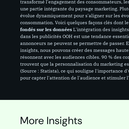
transformé l'engagement des consommateurs, les
une partie intégrante du paysage marketing. Plutô
évolue dynamiquement pour s'aligner sur les évo
consommation. Voici quelques façons clés dont l
fondés sur les données
L'intégration des insight
dans les publicités OOH est une tendance essentie
annonceurs ne peuvent se permettre de passer. En
insights, nous pouvons créer des messages haute
résonnent avec les audiences cibles. 90 % des 
trouvent que la personnalisation du marketing es
(Source : Statista), ce qui souligne l'importance
pour capter l'attention de l'audience et stimuler
PAGE
PAGE
Publicité extérieure
Publ
Les publi
(OOH) dé
More Insights
publicité