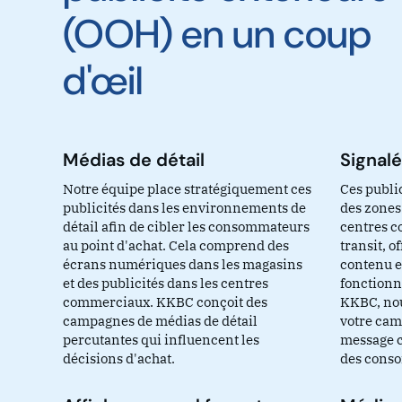
(OOH) en un coup
d'œil
Médias de détail
Signal
Notre équipe place stratégiquement ces
Ces public
publicités dans les environnements de
des zones 
détail afin de cibler les consommateurs
centres c
au point d'achat. Cela comprend des
transit, o
écrans numériques dans les magasins
contenu e
et des publicités dans les centres
fonctionna
commerciaux. KKBC conçoit des
KKBC, nou
campagnes de médias de détail
votre cam
percutantes qui influencent les
message c
décisions d'achat.
des cons