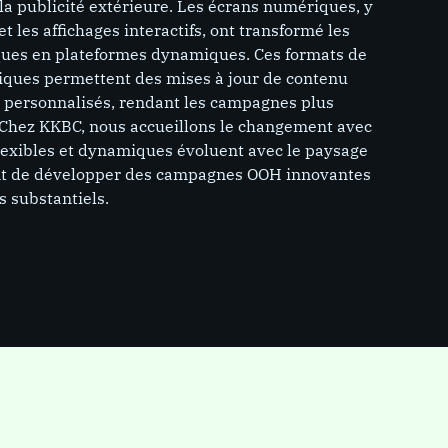
 la publicité extérieure. Les écrans numériques, y
 les affichages interactifs, ont transformé les
iques en plateformes dynamiques. Ces formats de
iques permettent des mises à jour de contenu
s personnalisés, rendant les campagnes plus
s. Chez KKBC, nous accueillons le changement avec
flexibles et dynamiques évoluent avec le paysage
nt de développer des campagnes OOH innovantes
s substantiels.
PAGE
ure
Publicité extérieure
ile
Les publicités hors domicile
Les p
(OOH) désignent les
(OOH)
publicités affichées dans
publi