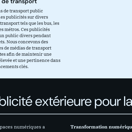
 de transport
s de transport public
es publicités sur divers
ransport tels que les bus, les
les métros. Ces publicités
un public divers pendant
jets. Nous concevons des
 de médias de transport
es afin de maintenir une
 élevée et une pertinence dans
cements clés.
licité extérieure pour l
espaces numériques a
Transformation numériqu