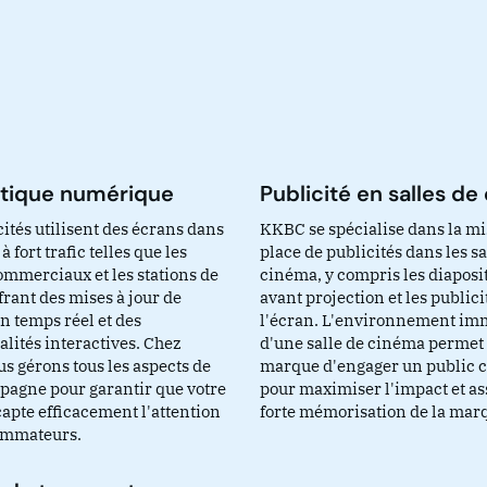
étique numérique
Publicité en salles d
ités utilisent des écrans dans
KKBC se spécialise dans la mi
à fort trafic telles que les
place de publicités dans les sa
ommerciaux et les stations de
cinéma, y compris les diaposi
ffrant des mises à jour de
avant projection et les publici
n temps réel et des
l'écran. L'environnement im
lités interactives. Chez
d'une salle de cinéma permet 
s gérons tous les aspects de
marque d'engager un public c
pagne pour garantir que votre
pour maximiser l'impact et a
apte efficacement l'attention
forte mémorisation de la mar
ommateurs.